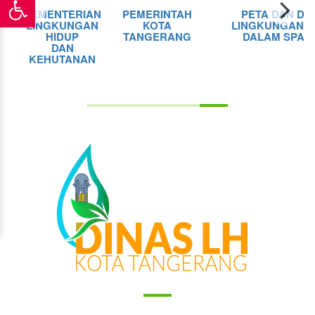
KEMENTERIAN
PEMERINTAH
PETA DAN DI
N
LINGKUNGAN
KOTA
LINGKUNGAN H
HIDUP
TANGERANG
DALAM SPASI
N
DAN
KEHUTANAN
G